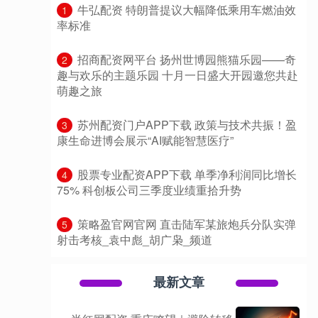
​牛弘配资 特朗普提议大幅降低乘用车燃油效
1
率标准
​招商配资网平台 扬州世博园熊猫乐园——奇
2
趣与欢乐的主题乐园 十月一日盛大开园邀您共赴
萌趣之旅
​苏州配资门户APP下载 政策与技术共振！盈
3
康生命进博会展示“AI赋能智慧医疗”
​股票专业配资APP下载 单季净利润同比增长
4
75% 科创板公司三季度业绩重拾升势
​策略盈官网官网 直击陆军某旅炮兵分队实弹
5
射击考核_袁中彪_胡广枭_频道
最新文章