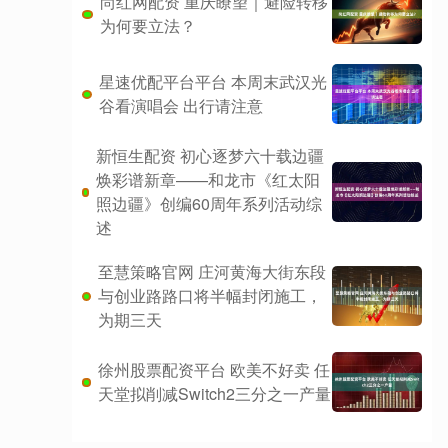
尚红网配资 重庆瞭望｜避险转移
为何要立法？
星速优配平台平台 本周末武汉光
谷看演唱会 出行请注意
新恒生配资 初心逐梦六十载边疆
焕彩谱新章——和龙市《红太阳
照边疆》创编60周年系列活动综
述
至慧策略官网 庄河黄海大街东段
与创业路路口将半幅封闭施工，
为期三天
徐州股票配资平台 欧美不好卖 任
天堂拟削减Switch2三分之一产量