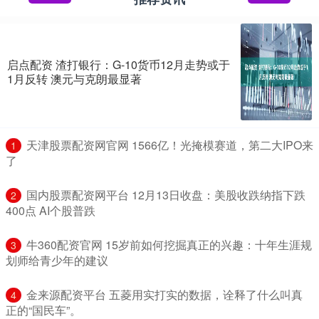
启点配资 渣打银行：G-10货币12月走势或于
1月反转 澳元与克朗最显著
​天津股票配资网官网 1566亿！光掩模赛道，第二大IPO来
1
了
​国内股票配资网平台 12月13日收盘：美股收跌纳指下跌
2
400点 AI个股普跌
​牛360配资官网 15岁前如何挖掘真正的兴趣：十年生涯规
3
划师给青少年的建议
​金来源配资平台 五菱用实打实的数据，诠释了什么叫真
4
正的“国民车”。