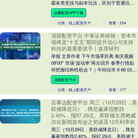
霸各类竞技与副本玩法，区别于普通玩家
的循序渐进，大氪养成讲究精准投入、高
达麟配资APP下载
效成型，拒绝零散....
分类：线上配资开户
查看：204
顶级配资平台 中泰证券徐驰：资本市
场将是“十五五”期间提升信心与支持
科技的最重要抓手丨首席研判
举报 文章作者 下午市场零距离 相关视频
08'00'' 市场“波动率”再次回升 春季行情如
何把握结构性机会？｜午间论市 6 68 03....
顶级配资平台
分类：线上配资开户
查看：177
百事达配资平台 周三（10月29日，美
联储降息日），降息赢家指数跌
2.40%，报97.29点。美联储主席鲍威
尔在新闻发布会之初谈及12月利率前
周三（10月29日，美联储降息日），降息
赢家指数跌2.40%，报97.29点。美联储主