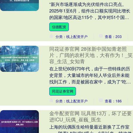
“新兴市场逐渐成为光伏组件出口亮点。
2025年1至6月，组件出口额实现同比增长
的国家/地区高达115个，其中对51个国家
的出口额增长率更是超过100%，与202....
信德配资
分类：线上配资开户
查看：203
同花证券官网 28张新中国知青老照
片，广阔的农村天地，大有作为！_笑
容_生活_女知青
在上世纪60到70年代，由于一些特殊的历
史背景，大量城市的年轻人毕业后并未能
找到工作，而是被困在家中，成为了“吃闲
饭”的一代人。为了缓解这一困境，国家号
同花证券官网
召这些年....
分类：线上配资开户
查看：186
金牛配资官网 玩具熊13万，坏了还要
进ICU_玩偶_崔巍_医生
上海的玩偶医生哈特曼最近新换了工作室