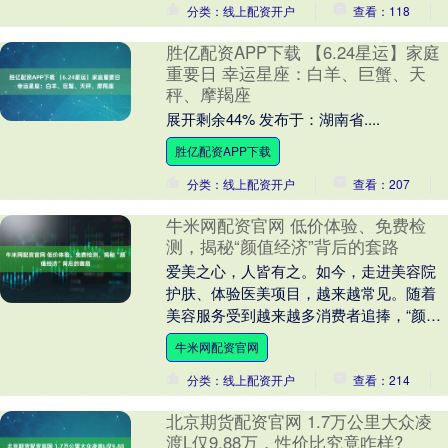
分类：线上配资开户
查看：118
胜亿配资APP下载 【6.24星运】家庭
重要日 幸运星座：白羊、巨蟹、天
秤、摩羯座
展开剩余44% 发布于：湖南省....
胜亿配资APP下载
分类：线上配资开户
查看：207
牛米网配资官网 低价体验、免费检
测，揭秘“颜值经济”背后的套路
爱美之心，人皆有之。如今，走进美容院
护肤、体验医美项目，越来越常见。随着
美容服务受到越来越多消费者追捧，“颜值
经济”也正在成为我国消费市场重要增长领
牛米网配资官网
域之一。然而....
分类：线上配资开户
查看：214
北京期货配资官网 1.7万公里大众凌
渡L仅9.88万，性价比究竟咋样?