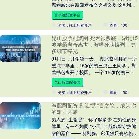
席鲍威尔在新闻发布会之初谈及12月利率
前景之前维持微幅下跌状态，随后跳水
百事达配资平台
并....
分类：线上配资开户
查看：130
昆山股票配资网 死因很蹊跷！湖北15
岁学霸离奇离世，被曝死状惨烈，更
多细节曝光
9月1日，开学第一天。 湖北监利县的一所
重点中学里，15岁的初三男生王同学，背
着书包离开了校园。 一个 15 岁的初三男
孩，就这么突然没了，生命消逝得如此仓
昆山股票配资网
促，....
分类：线上配资开户
查看：150
淘配网配资 别让“男”言之隐，成为你
的难言之痛
男人的 “生命腺”，你了解多少 在男性的身
体里，有一个如同 “小卫士” 般默默守护健
康的器官 —— 前列腺。它虽然只有核桃般