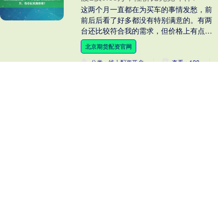
这两个月一直都在为买车的事情发愁，前
前后后看了好多都没有特别满意的。有两
台还比较符合我的需求，但价格上有点超
出预算了，考虑再三后觉得买台二手车也
北京期货配资官网
是个不错的选择。....
分类：线上配资开户
查看：128
炒币配资官网 AI驱动高端PCB需求爆
发, 这家公司净利润激增870%
金安国纪7个交易日斩获4个涨停板，胜宏
科技净利润预计暴增近300%，PCB行业正
迎来一波由AI算力需求驱动的强劲“业绩
浪”。 2025年年报披露尚未拉开帷幕，P....
炒币配资官网
分类：线上配资开户
查看：190
在榕配资APP下载 演员王宁吃128元
一份烤冷面，吃前嫌亏，吃完建议翻
10倍卖给沪爷
说起烤冷面，在我们老百姓心里，它就是