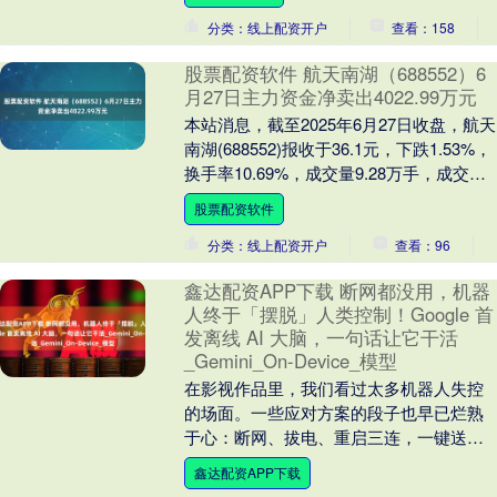
全国第三的....
分类：线上配资开户
查看：158
股票配资软件 航天南湖（688552）6
月27日主力资金净卖出4022.99万元
本站消息，截至2025年6月27日收盘，航天
南湖(688552)报收于36.1元，下跌1.53%，
换手率10.69%，成交量9.28万手，成交额
3.39亿元。 ....
股票配资软件
分类：线上配资开户
查看：96
鑫达配资APP下载 断网都没用，机器
人终于「摆脱」人类控制！Google 首
发离线 AI 大脑，一句话让它干活
_Gemini_On-Device_模型
在影视作品里，我们看过太多机器人失控
的场面。一些应对方案的段子也早已烂熟
于心：断网、拔电、重启三连，一键送它
回炉重造。 但现在，这一套流程可能不太
鑫达配资APP下载
管用了。 今天....