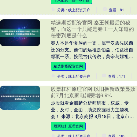
徊，引发居....
分类：线上配资开户
查看：81
精选期货配资官网 秦王朝最后的秘
密，而这一个只能是秦王一人知道的
秘密到底是什么
秦人本是华夏族的一支，属于汉族先民西
迁的分支。他们的远祖是伯益，伯益出自
颛顼一系。按照古代传说，黄帝与嫘祖所
生长子玄嚣，玄嚣的后代中有帝喾、大业
精选期货配资官网
之父等人；次子昌....
分类：线上配资开户
查看：171
股票杠杆原理官网 以旧换新政策显效
前7月北京家电消费增6.9%
炒股就看金麒麟分析师研报，权威，专
业，及时，全面，助您挖掘潜力主题机
会！ 来源：北京商报 8月18日，北京市统
计局、国家统计局北京调查总队发布2025
股票杠杆原理官网
年1—7月....
分类：线上配资开户
查看：185