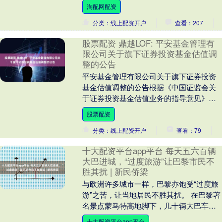
大小，却在男性生理健康中扮演着至关
淘配网配资
重....
分类：线上配资开户
查看：207
股票配资 鼎越LOF: 平安基金管理有
限公司关于旗下证券投资基金估值调
整的公告
平安基金管理有限公司关于旗下证券投资
基金估值调整的公告根据《中国证监会关
于证券投资基金估值业务的指导意见》
（中国证券监督管理委员会公告[2017]13
股票配资
号）的有关....
分类：线上配资开户
查看：79
十大配资平台app平台 每天五六百辆
大巴进城，“过度旅游”让巴黎市民不
胜其扰 | 新民侨梁
与欧洲许多城市一样，巴黎亦饱受“过度旅
游”之苦，让当地居民不胜其扰。 在巴黎著
名景点蒙马特高地脚下，几十辆大巴车不
断上下客，常双排停放，甚至沿主干道徘
十大配资平台app平台