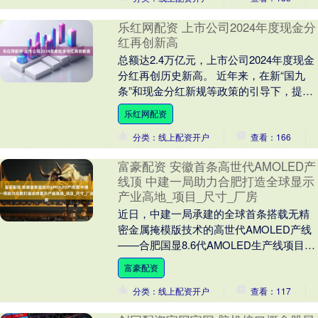
乐红网配资 上市公司2024年度现金分
红再创新高
总额达2.4万亿元，上市公司2024年度现金
分红再创历史新高。 近年来，在新“国九
条”和现金分红新规等政策的引导下，提高
投资者回报已经成为上市公司的“必修
乐红网配资
课”，....
分类：线上配资开户
查看：166
富豪配资 安徽首条高世代AMOLED产
线顶 中建一局助力合肥打造全球显示
产业高地_项目_尺寸_厂房
近日，中建一局承建的全球首条搭载无精
密金属掩模版技术的高世代AMOLED产线
——合肥国显8.6代AMOLED生产线项目主
厂房封顶。 项目位于合肥市新站高新区，
富豪配资
是....
分类：线上配资开户
查看：117