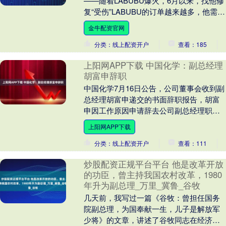
——随着LABUBU爆火，6月以来，找他修
复“受伤”LABUBU的订单越来越多，他需要
给这些玩偶寻找更大的容身之处。新工作
金牛配资官网
室....
分类：线上配资开户
查看：185
上阳网APP下载 中国化学：副总经理
胡富申辞职
中国化学7月16日公告，公司董事会收到副
总经理胡富申递交的书面辞职报告，胡富
申因工作原因申请辞去公司副总经理职
务。 海量资讯、精准解读，尽在新浪财经
上阳网APP下载
APP....
分类：线上配资开户
查看：111
炒股配资正规平台平台 他是改革开放
的功臣，曾主持我国农村改革，1980
年升为副总理_万里_冀鲁_谷牧
几天前，我写过一篇《谷牧：曾担任国务
院副总理，为国奉献一生，儿子是解放军
少将》的文章，讲述了谷牧同志在经济改