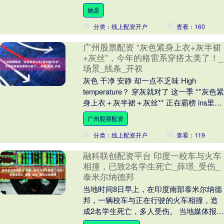
革中的重要贡献。 然而，除了谷牧同志
她是
外，改革开放初期....
分类：线上配资开户
查看：160
广州股票配资 “灰色紧身上衣+灰半裙
+灰丝”，今年的格雷系穿搭太美了！_
场景_线条_开衩
灰色 干净 安静 却一点不乏味 High
temperature？ 穿灰就对了 这一季 **灰色紧
身上衣＋灰半裙＋灰丝** 正在霸榜 ins里一
水的博主在秀 街....
广州股票配资
分类：线上配资开户
查看：119
融科联创配资平台 印度一校车与火车
相撞，已致2名学生死亡_薛璟_受伤_
泰米尔纳德邦
当地时间8日早上，在印度南部泰米尔纳德
邦，一辆校车与正在行驶的火车相撞，造
成2名学生死亡，多人受伤。 当地媒体报道
称，校车司机在穿越铁轨时未能注意到驶