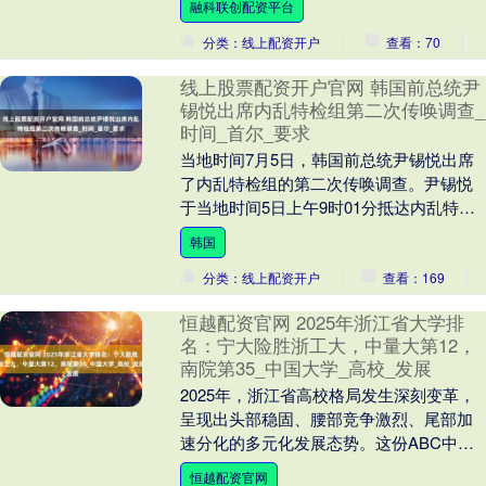
融科联创配资平台
来的火车。....
分类：线上配资开户
查看：70
线上股票配资开户官网 韩国前总统尹
锡悦出席内乱特检组第二次传唤调查_
时间_首尔_要求
当地时间7月5日，韩国前总统尹锡悦出席
了内乱特检组的第二次传唤调查。尹锡悦
于当地时间5日上午9时01分抵达内乱特检
组所在的首尔高级检察厅，比内乱特检组
韩国
要求的时间....
分类：线上配资开户
查看：169
恒越配资官网 2025年浙江省大学排
名：宁大险胜浙工大，中量大第12，
南院第35_中国大学_高校_发展
2025年，浙江省高校格局发生深刻变革，
呈现出头部稳固、腰部竞争激烈、尾部加
速分化的多元化发展态势。这份ABC中国
大学排行榜揭示了这一趋势：浙江大学以
恒越配资官网