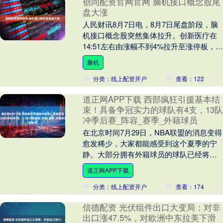
创同配资官网官网 脑机接口概念股尾
盘大涨
人民财讯8月7日电，8月7日尾盘阶段，脑
机接口概念股突然集体拉升。创新医疗在
14:51左右由涨幅不到4%拉升至涨停板，收
盘时涨停板封单达到7.55万手；翔宇医
脑机
疗....
分类：线上配资开户
查看：122
道正网APP下载 西部疯狂引援基本结
束！具备争冠实力的球队有4支，13队
冲季后赛_阵容_赛季_外籍球员
在北京时间7月29日，NBA联盟的消息变得
愈发稀少，大家都能感受到这个夏季的宁
静。大部分拥有外籍球员的球队已经将球
员送回家，准备参加国际赛事，像是亚洲
道正网APP下载
杯和欧锦赛....
分类：线上配资开户
查看：174
信德配资 光伏组件出口大变局：对非
出口涨47.5%，对欧洲中东拉美下滑