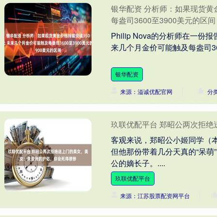
银华配资 分析师：如果现货黄
每盎司3600至3900美元的区间
Philip Nova的分析师在
来几个月金价可能触及每盎司360
银华配资
来源：溢诚优配官网
分
玖联优配平台 郑昭公两次拒
客观来说，郑昭公小姬同学（
但他那份带着几分天真的“呆萌
公的嫡长子。....
玖联优配平台
来源：江苏股票配资网平台