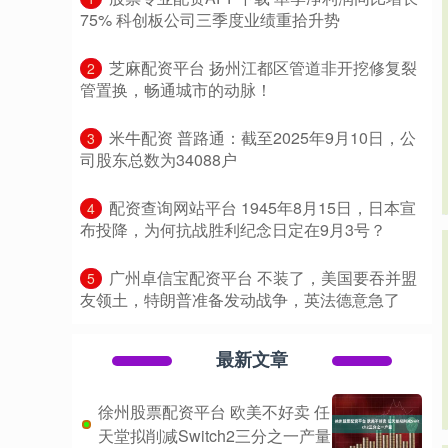
75% 科创板公司三季度业绩重拾升势
​芝麻配资平台 扬州江都区管道非开挖修复裂
2
管置换，畅通城市的动脉！
​米牛配资 普路通：截至2025年9月10日，公
3
司股东总数为34088户
​配资查询网站平台 1945年8月15日，日本宣
4
布投降，为何抗战胜利纪念日定在9月3号？
​广州卓信宝配资平台 不装了，美国要吞并盟
5
友领土，特朗普准备发动战争，英法德意急了
最新文章
徐州股票配资平台 欧美不好卖 任
天堂拟削减Switch2三分之一产量