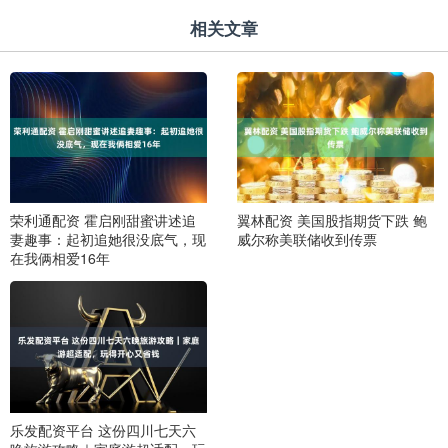
相关文章
荣利通配资 霍启刚甜蜜讲述追
翼林配资 美国股指期货下跌 鲍
妻趣事：起初追她很没底气，现
威尔称美联储收到传票
在我俩相爱16年
乐发配资平台 这份四川七天六