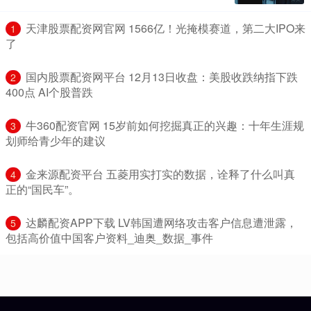
​天津股票配资网官网 1566亿！光掩模赛道，第二大IPO来
1
了
​国内股票配资网平台 12月13日收盘：美股收跌纳指下跌
2
400点 AI个股普跌
​牛360配资官网 15岁前如何挖掘真正的兴趣：十年生涯规
3
划师给青少年的建议
​金来源配资平台 五菱用实打实的数据，诠释了什么叫真
4
正的“国民车”。
​达麟配资APP下载 LV韩国遭网络攻击客户信息遭泄露，
5
包括高价值中国客户资料_迪奥_数据_事件