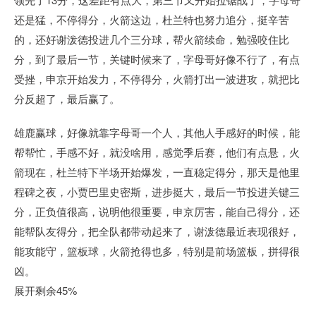
还是猛，不停得分，火箭这边，杜兰特也努力追分，挺辛苦
的，还好谢泼德投进几个三分球，帮火箭续命，勉强咬住比
分，到了最后一节，关键时候来了，字母哥好像不行了，有点
受挫，申京开始发力，不停得分，火箭打出一波进攻，就把比
分反超了，最后赢了。
雄鹿赢球，好像就靠字母哥一个人，其他人手感好的时候，能
帮帮忙，手感不好，就没啥用，感觉季后赛，他们有点悬，火
箭现在，杜兰特下半场开始爆发，一直稳定得分，那天是他里
程碑之夜，小贾巴里史密斯，进步挺大，最后一节投进关键三
分，正负值很高，说明他很重要，申京厉害，能自己得分，还
能帮队友得分，把全队都带动起来了，谢泼德最近表现很好，
能攻能守，篮板球，火箭抢得也多，特别是前场篮板，拼得很
凶。
展开剩余45%