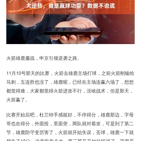
火箭雄鹿鏖战，申京引领逆袭之路。
11月10号那天的比赛，火箭去雄鹿主场打球，之前火箭刚输给
马刺，五连胜也没了，雄鹿呢，已经在主场连赢六场了，想想
都觉得难，大家都觉得火箭进攻不行，没啥战术，但是那天，
火箭赢了。
比赛开始后吧，杜兰特手感挺好，不停得分，雄鹿那边，字母
哥也在得分，外面投，里面突，两队就对着攻，可是到了第二
节，雄鹿防守变厉害了，火箭就开始失误，丢球，雄鹿一下就
领先了13分，这差距有点大，第三节又开始拉锯战了，字母哥