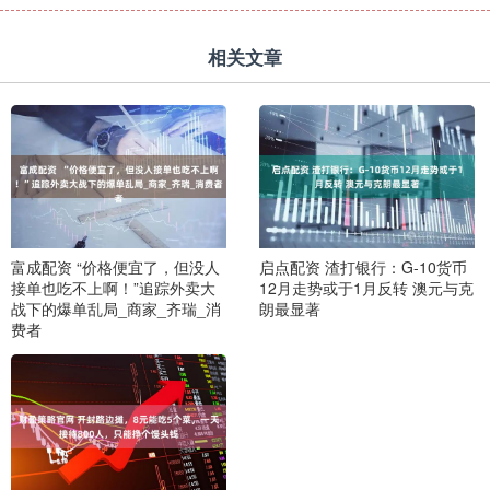
相关文章
富成配资 “价格便宜了，但没人
启点配资 渣打银行：G-10货币
接单也吃不上啊！”追踪外卖大
12月走势或于1月反转 澳元与克
战下的爆单乱局_商家_齐瑞_消
朗最显著
费者