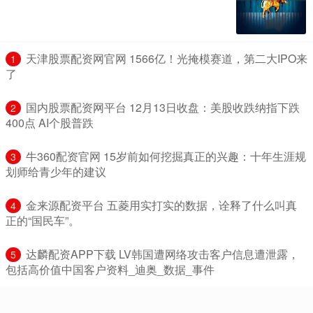
​天津股票配资网官网 1566亿！光掩模赛道，第二大IPO来
1
了
​国内股票配资网平台 12月13日收盘：美股收跌纳指下跌
2
400点 AI个股普跌
​牛360配资官网 15岁前如何挖掘真正的兴趣：十年生涯规
3
划师给青少年的建议
​金来源配资平台 五菱用实打实的数据，诠释了什么叫真
4
正的“国民车”。
​达麟配资APP下载 LV韩国遭网络攻击客户信息遭泄露，
5
包括高价值中国客户资料_迪奥_数据_事件