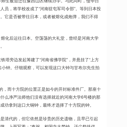
大学师生被迫迁往豫西山区继续办学。与此同时，侵华日
人员，将学校改成了“河南驻屯军司令部”。等到日本投
了。它是否被带往日本，或者被熔化成炮弹，我们不得
走，熔化后运往日本。空荡荡的大礼堂，曾经是河南大学
痛。
在铁塔旁边发起筹建了“河南省佛学院”，并悬挂了“上方
口小钟。仔细观察，可以发现这口大钟与甘布尔先生拍
来的，而十方院的位置正是如今的开封标准件厂。那座十
什么净严法师他们没有选择就近的河南大学6号楼的那
有成功拿到这口大铜钟，最终才选择了十方院的钟。
，是清代的，但它依然是珍贵的历史遗物，且早已引起
牌，上面写着：“奉祝，相国寺大梵钟，迁尘祭练供