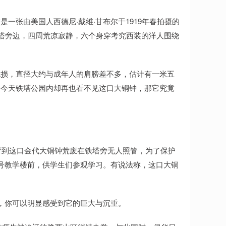
一张由美国人西德尼·戴维·甘布尔于1919年春拍摄的
铁塔旁边，四周荒凉寂静，六个身穿考究西装的洋人围绕
无损，直径大约与成年人的肩膀差不多，估计有一米五
，今天铁塔公园内却再也看不见这口大铜钟，那它究竟
生看到这口金代大铜钟荒废在铁塔旁无人照管，为了保护
号教学楼前，供学生们参观学习。有说法称，这口大铜
，你可以明显感受到它的巨大与沉重。