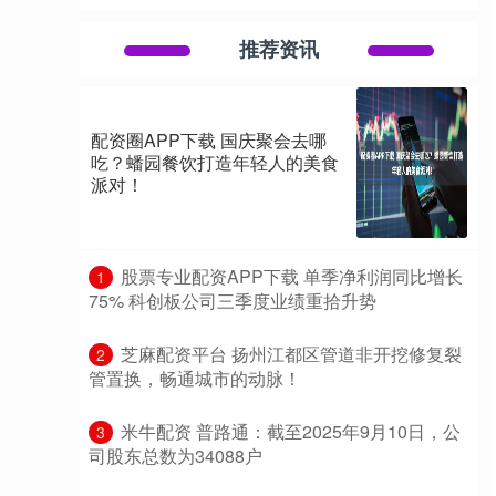
推荐资讯
配资圈APP下载 国庆聚会去哪
吃？蟠园餐饮打造年轻人的美食
派对！
​股票专业配资APP下载 单季净利润同比增长
1
75% 科创板公司三季度业绩重拾升势
​芝麻配资平台 扬州江都区管道非开挖修复裂
2
管置换，畅通城市的动脉！
​米牛配资 普路通：截至2025年9月10日，公
3
司股东总数为34088户