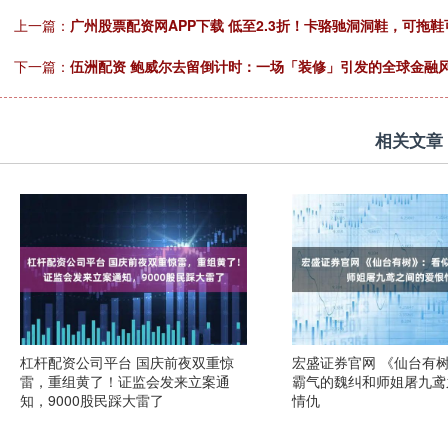
上一篇：
广州股票配资网APP下载 低至2.3折！卡骆驰洞洞鞋，可拖鞋可
下一篇：
伍洲配资 鲍威尔去留倒计时：一场「装修」引发的全球金融
相关文章
杠杆配资公司平台 国庆前夜双重惊
宏盛证券官网 《仙台有
雷，重组黄了！证监会发来立案通
霸气的魏纠和师姐屠九鸢
知，9000股民踩大雷了
情仇