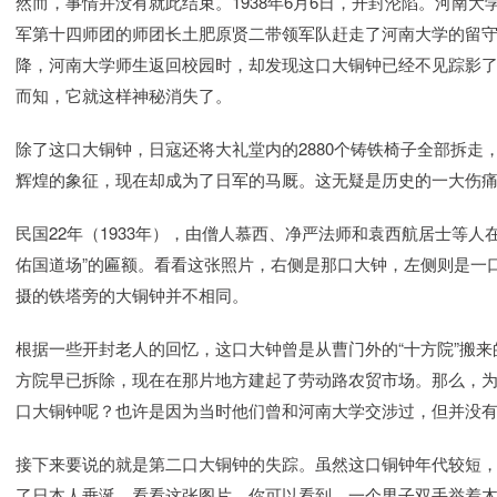
然而，事情并没有就此结束。1938年6月6日，开封沦陷。河南
军第十四师团的师团长土肥原贤二带领军队赶走了河南大学的留守
降，河南大学师生返回校园时，却发现这口大铜钟已经不见踪影
而知，它就这样神秘消失了。
除了这口大铜钟，日寇还将大礼堂内的2880个铸铁椅子全部拆
辉煌的象征，现在却成为了日军的马厩。这无疑是历史的一大伤
民国22年（1933年），由僧人慕西、净严法师和袁西航居士等人
佑国道场”的匾额。看看这张照片，右侧是那口大钟，左侧则是一
摄的铁塔旁的大铜钟并不相同。
根据一些开封老人的回忆，这口大钟曾是从曹门外的“十方院”搬
方院早已拆除，现在在那片地方建起了劳动路农贸市场。那么，为
口大铜钟呢？也许是因为当时他们曾和河南大学交涉过，但并没
接下来要说的就是第二口大铜钟的失踪。虽然这口铜钟年代较短
了日本人垂涎。看看这张图片，你可以看到，一个男子双手举着木