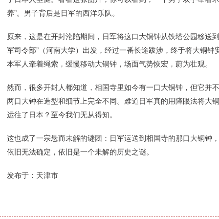
养”。男子背后是日军的西洋乐队。
原来，这是在开封沦陷期间，日军将这口大铜钟从铁塔公园移送到
军司令部”（河南大学）出发，经过一番长途跋涉，终于将大铜钟
本军人牵着绳索，缓慢移动大铜钟，场面气势恢宏，蔚为壮观。
然而，很多开封人都知道，相国寺里如今有一口大铜钟，但它并
两口大钟在造型和细节上完全不同。难道日军真的用障眼法将大
运往了日本？至今我们无从得知。
这也成了一宗悬而未解的谜团：日军运送到相国寺的那口大铜钟
依旧无法确定，依旧是一个未解的历史之谜。
发布于：天津市