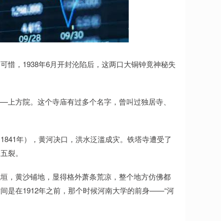
惜，1938年6月开封沦陷后，这两口大铜钟竟神秘失
——上方院。这个寺庙有过多个名字，曾叫过独居寺、
。
1841年），黄河决口，洪水泛滥成灾。铁塔寺遭受了
分五裂。
残垣，黄沙铺地，显得格外萧条荒凉，整个地方仿佛都
是在1912年之前，那个时候河南大学的前身——“河