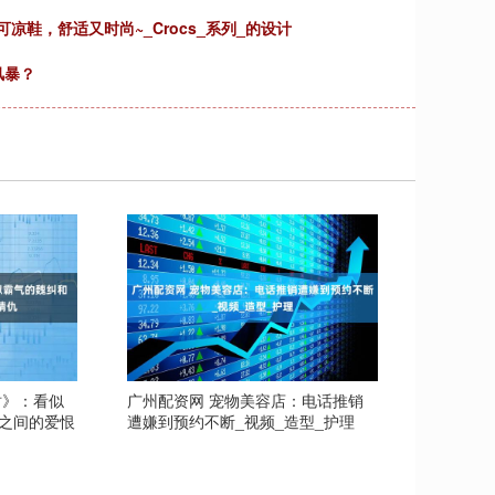
凉鞋，舒适又时尚~_Crocs_系列_的设计
风暴？
树》：看似
广州配资网 宠物美容店：电话推销
之间的爱恨
遭嫌到预约不断_视频_造型_护理