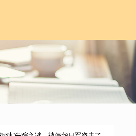
大铜钟”失踪之谜，被侵华日军盗走了