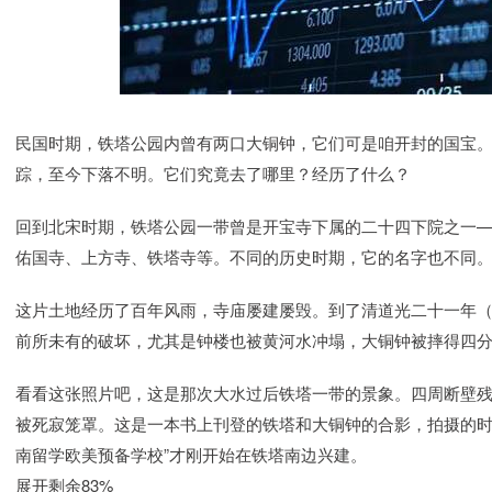
民国时期，铁塔公园内曾有两口大铜钟，它们可是咱开封的国宝。可
踪，至今下落不明。它们究竟去了哪里？经历了什么？
回到北宋时期，铁塔公园一带曾是开宝寺下属的二十四下院之一
佑国寺、上方寺、铁塔寺等。不同的历史时期，它的名字也不同
这片土地经历了百年风雨，寺庙屡建屡毁。到了清道光二十一年（
前所未有的破坏，尤其是钟楼也被黄河水冲塌，大铜钟被摔得四
看看这张照片吧，这是那次大水过后铁塔一带的景象。四周断壁
被死寂笼罩。这是一本书上刊登的铁塔和大铜钟的合影，拍摄的时间
南留学欧美预备学校”才刚开始在铁塔南边兴建。
展开剩余83%