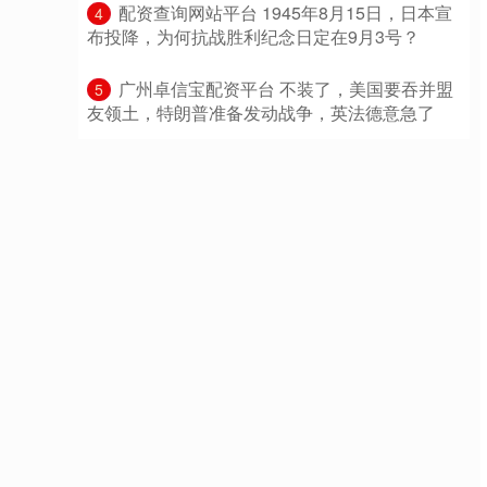
​配资查询网站平台 1945年8月15日，日本宣
4
布投降，为何抗战胜利纪念日定在9月3号？
​广州卓信宝配资平台 不装了，美国要吞并盟
5
友领土，特朗普准备发动战争，英法德意急了