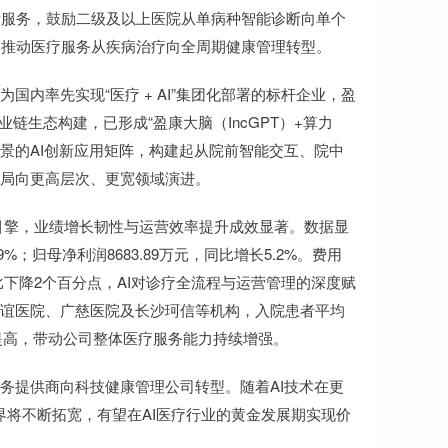
断服务，鼓励二级及以上医院从单病种智能诊断向单个
，推动医疗服务从疾病治疗向全周期健康管理转型。
国内率先实现“医疗 + AI”集团化部署的标杆企业，盈
链生态构建，已形成“盈康大脑（IncGPT）+算力
景的AI创新应用矩阵，构建起从院前智能交互、院中
布局向更高层次、更宽领域演进。
键引擎，业绩增长韧性与运营效率提升成效显著。数据显
9%；归母净利润8683.89万元，同比增长5.2%。费用
比下降2个百分点，AI对诊疗全流程与运营管理的深度赋
友谊医院、广慈医院及长沙珂信等机构，入院患者平均
显著提高，带动公司整体医疗服务能力持续增强。
务提供商向科技健康管理公司转型。随着AI技术在更
边界将不断拓宽，有望在AI医疗行业的黄金发展期实现价