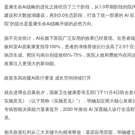
盈康生命AI战略的进化之路经历了三个阶段，从1.0早期阶段的院
建设和大数据湖建设，再到3.0生态阶段，打造了统一部署的 AI 应
院”的提出是盈康生命AI战略升级的必然方向。
据不完全统计，AI在旗下医院广泛应用的效果已经显现。在患者端，
板科室AI居家康复指导100%，患者的净推荐值比行业高了2.5
病历生成、靶区勾画分别提效65%-75%，医院人效和费效均在同
发展注入更强大的新动能。
政策东风吹暖AI医疗赛道 成长空间持续打开
就在进博会启幕前夕，国家卫生健康委等五部门于11月4日联合发布
实施意见》（以下简称《实施意见》”），明确划定两大核心发展目
专病智能决策能力显著提升；2030 年推动 AI 深度融入诊疗全流程
系。
相关政策红利从三大关键方向精准释放：基层应用层面，明确建