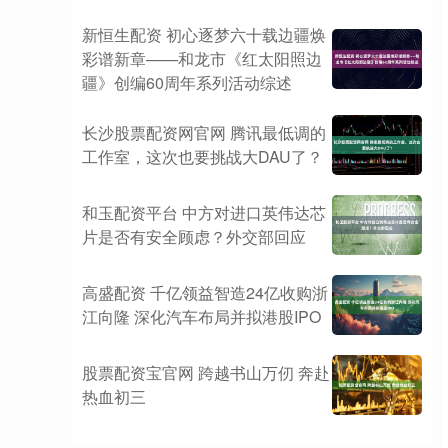
新恒生配资 初心逐梦六十载边疆焕
彩谱新章——和龙市《红太阳照边
疆》创编60周年系列活动综述
长沙股票配资网官网 腾讯最低调的
工作室，这次也要挑战大DAU了？
和玉配资平台 中方对进口英伟达芯
片是否有安全顾虑？外交部回应
高盛配资 千亿领益智造24亿收购浙
江向隆 深化汽车布局并拟港股IPO
股票配资宝官网 跨越书山万仞 奔赴
热血初三