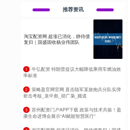
推荐资讯
淘宝配资网 超涨已消化，静待债
复归｜国盛固收杨业伟团队
​牛弘配资 特朗普提议大幅降低乘用车燃油效
1
率标准
​策略盈官网官网 直击陆军某旅炮兵分队实弹
2
射击考核_袁中彪_胡广枭_频道
​苏州配资门户APP下载 政策与技术共振！盈
3
康生命进博会展示“AI赋能智慧医疗”
​淘宝配资网 超涨已消化，静待债复归｜国盛