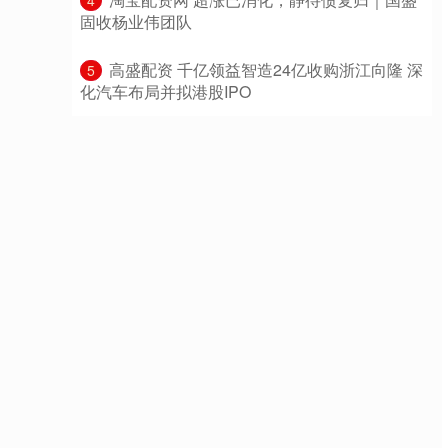
4
固收杨业伟团队
​高盛配资 千亿领益智造24亿收购浙江向隆 深
5
化汽车布局并拟港股IPO