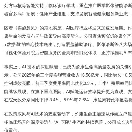
处方审核等智能支持；临床诊疗领域，重点推广医学影像智能诊
器官多病种拓展；健康产业维度，支持发展智能健康服务新业态
随着《实施意见》的落地实施，AI医疗行业将迎来加速发展期。作为
康生命的发展布局与政策导向高度契合。公司聚焦预/诊/治/康全产业
+数据湖”的核心技术底座，打造覆盖辅助诊疗、影像诊断等八大场
可视化体验到院后智能服务的全周期智能化体系，正持续推动AI
事实上，AI 技术的深度赋能，已成为盈康生命高质量发展的关
示，公司2025年前三季度实现营业收入13.58亿元，同比增长 10.5
控制成效亮眼，前三季度费用率同比优化0.3%，上半年费用率同
能继续展现。在旗下重点医院，AI赋能运营效率提升更为直观。
在院天数分别同比下降 3.4%、5.9%与 2.6%，床位周转效率
在政策东风与AI技术的双重驱动下，盈康生命正加速从传统医疗服
多临床场景的深度渗透与 “AI 医院” 生态的持续完善，公司成长
值重估。