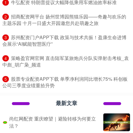
​牛弘配资 特朗普提议大幅降低乘用车燃油效率标准
1
​招商配资网平台 扬州世博园熊猫乐园——奇趣与欢乐的
2
主题乐园 十月一日盛大开园邀您共赴萌趣之旅
​苏州配资门户APP下载 政策与技术共振！盈康生命进博
3
会展示“AI赋能智慧医疗”
​策略盈官网官网 直击陆军某旅炮兵分队实弹射击考核_袁
4
中彪_胡广枭_频道
​股票专业配资APP下载 单季净利润同比增长75% 科创板
5
公司三季度业绩重拾升势
最新文章
尚红网配资 重庆瞭望｜避险转移为何要立
法？