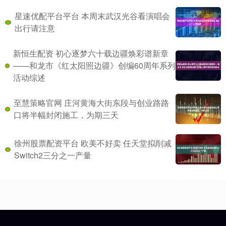
星速优配平台平台 本周末武汉光谷看演唱会
出行请注意
新恒生配资 初心逐梦六十载边疆焕彩谱新章
——和龙市《红太阳照边疆》创编60周年系列
活动综述
至慧策略官网 庄河黄海大街东段与创业路路
口将半幅封闭施工，为期三天
徐州股票配资平台 欧美不好卖 任天堂拟削减
Switch2三分之一产量