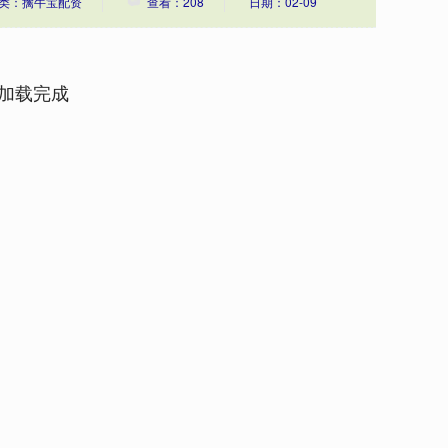
类：擒牛宝配资
查看：208
日期：02-09
加载完成