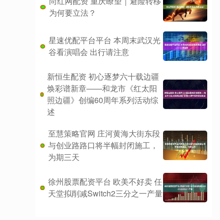
尚红网配资 重庆瞭望｜避险转移
为何要立法？
星速优配平台平台 本周末武汉光
谷看演唱会 出行请注意
新恒生配资 初心逐梦六十载边疆
焕彩谱新章——和龙市《红太阳
照边疆》创编60周年系列活动综
述
至慧策略官网 庄河黄海大街东段
与创业路路口将半幅封闭施工，
为期三天
徐州股票配资平台 欧美不好卖 任
天堂拟削减Switch2三分之一产量