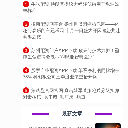
​牛弘配资 特朗普提议大幅降低乘用车燃油效
1
率标准
​招商配资网平台 扬州世博园熊猫乐园——奇
2
趣与欢乐的主题乐园 十月一日盛大开园邀您共赴
萌趣之旅
​苏州配资门户APP下载 政策与技术共振！盈
3
康生命进博会展示“AI赋能智慧医疗”
​股票专业配资APP下载 单季净利润同比增长
4
75% 科创板公司三季度业绩重拾升势
​策略盈官网官网 直击陆军某旅炮兵分队实弹
5
射击考核_袁中彪_胡广枭_频道
最新文章