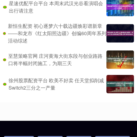
星速优配平台平台 本周末武汉光谷看演唱会
出行请注意
新恒生配资 初心逐梦六十载边疆焕彩谱新章
——和龙市《红太阳照边疆》创编60周年系列
活动综述
至慧策略官网 庄河黄海大街东段与创业路路
口将半幅封闭施工，为期三天
徐州股票配资平台 欧美不好卖 任天堂拟削减
Switch2三分之一产量