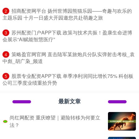
​招商配资网平台 扬州世博园熊猫乐园——奇趣与欢乐的
2
主题乐园 十月一日盛大开园邀您共赴萌趣之旅
​苏州配资门户APP下载 政策与技术共振！盈康生命进博
3
会展示“AI赋能智慧医疗”
​策略盈官网官网 直击陆军某旅炮兵分队实弹射击考核_袁
4
中彪_胡广枭_频道
​股票专业配资APP下载 单季净利润同比增长75% 科创板
5
公司三季度业绩重拾升势
最新文章
尚红网配资 重庆瞭望｜避险转移为何要立
法？