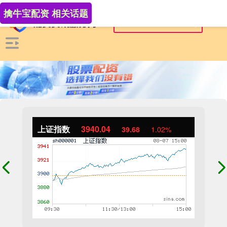
擒牛宝配资 相关话题
上证指数
3940.04
39.68
1.02%