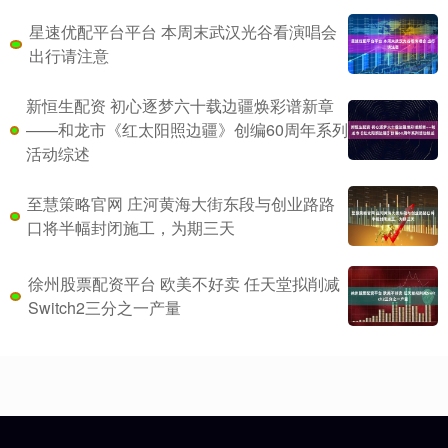
星速优配平台平台 本周末武汉光谷看演唱会
出行请注意
新恒生配资 初心逐梦六十载边疆焕彩谱新章
——和龙市《红太阳照边疆》创编60周年系列
活动综述
至慧策略官网 庄河黄海大街东段与创业路路
口将半幅封闭施工，为期三天
徐州股票配资平台 欧美不好卖 任天堂拟削减
Switch2三分之一产量